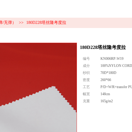
弹/无弹）
>>
180D228塔丝隆考度拉
180D228塔丝隆考度拉
编号
KN006RP-W19
成分
100%NYLON COR
纱织
70D*180D
密度
260*66
工艺
P/D+W/R+transfer PU
幅宽
148cm
克重
165g/m2