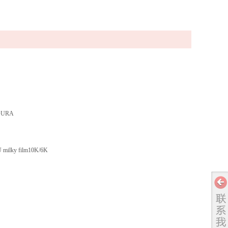
DURA
 milky film10K/6K