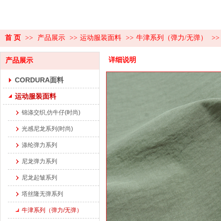
首 页
>>
产品展示
>>
运动服装面料
>>
牛津系列（弹力/无弹）
>>
详细说明
产品展示
CORDURA面料
运动服装面料
锦涤交织,仿牛仔(时尚)
光感尼龙系列(时尚)
涤纶弹力系列
尼龙弹力系列
尼龙起皱系列
塔丝隆无弹系列
牛津系列（弹力/无弹）