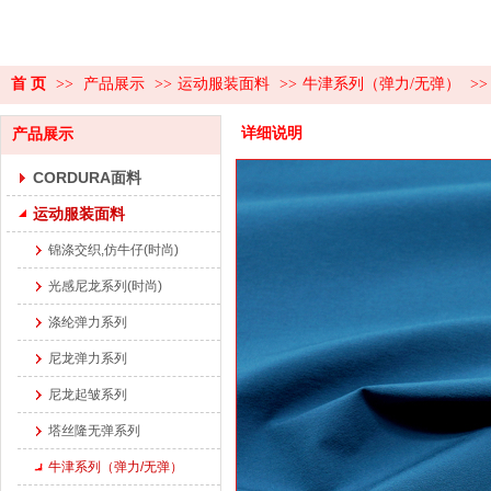
首 页
>>
产品展示
>>
运动服装面料
>>
牛津系列（弹力/无弹）
>>
详细说明
产品展示
CORDURA面料
运动服装面料
锦涤交织,仿牛仔(时尚)
光感尼龙系列(时尚)
涤纶弹力系列
尼龙弹力系列
尼龙起皱系列
塔丝隆无弹系列
牛津系列（弹力/无弹）